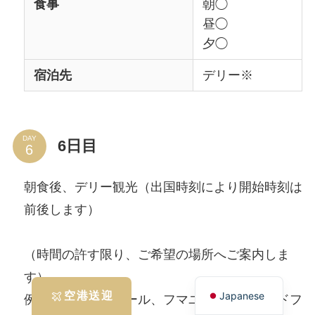
食事
朝◯
昼◯
夕◯
宿泊先
デリー※
DAY
6日目
朝食後、デリー観光（出国時刻により開始時刻は
前後します）
（時間の許す限り、ご希望の場所へご案内しま
English
す）
Japanese
空港送迎
例：クトゥブミナール、フマユーン廟、レッドフ