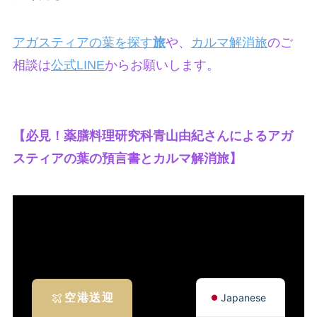
アガスティアの葉を探す
旅
や、
カルマ解消旅
のご
相談は
公式LINE
からお願いします。
【必見！薬膳料理研究科青山由紀さんによるアガ
スティアの葉の預言書とカルマ解消旅】
English
Japanese
空港送迎